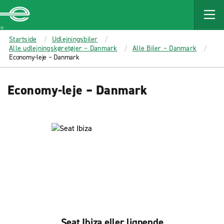
MAIN
CONTENT
Enterprise
Startside
Udlejningsbiler
Alle udlejningskøretøjer – Danmark
Alle Biler – Danmark
Economy-leje – Danmark
Economy-leje – Danmark
Seat Ibiza eller lignende