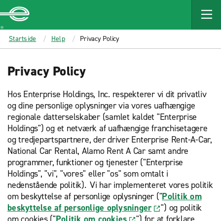
MAIN
CONTENT
Enterprise
Startside
Help
Privacy Policy
Privacy Policy
Hos Enterprise Holdings, Inc. respekterer vi dit privatliv
og dine personlige oplysninger via vores uafhængige
regionale datterselskaber (samlet kaldet "Enterprise
Holdings") og et netværk af uafhængige franchisetagere
og tredjepartspartnere, der driver Enterprise Rent-A-Car,
National Car Rental, Alamo Rent A Car samt andre
programmer, funktioner og tjenester ("Enterprise
Holdings", "vi", "vores" eller "os" som omtalt i
nedenstående politik). Vi har implementeret vores politik
om beskyttelse af personlige oplysninger ("
Politik om
beskyttelse af personlige oplysninger
") og politik
om cookies ("
Politik om cookies
") for at forklare