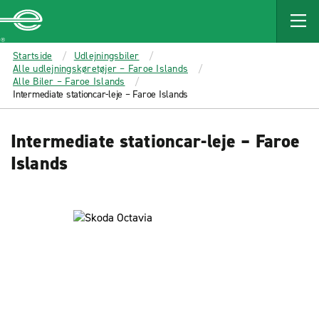
MAIN
CONTENT
Enterprise
Startside
Udlejningsbiler
Alle udlejningskøretøjer – Faroe Islands
Alle Biler – Faroe Islands
Intermediate stationcar-leje – Faroe Islands
Intermediate stationcar-leje – Faroe
Islands