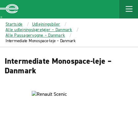
MAIN
CONTENT
Enterprise
Startside
Udlejningsbiler
Alle udlejningskøretøjer – Danmark
Alle Passagervogne – Danmark
Intermediate Monospace-leje – Danmark
Intermediate Monospace-leje –
Danmark