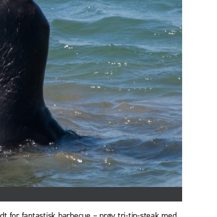
ndt for fantastisk barbecue – prøv tri-tip-steak med