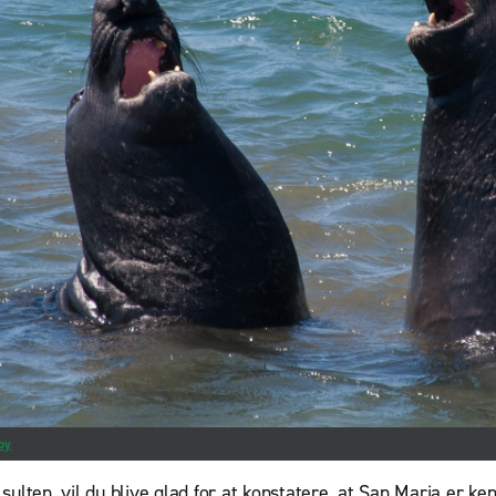
by
 sulten, vil du blive glad for at konstatere, at San Maria er ke