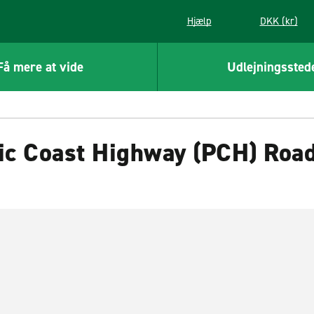
Hjælp
DKK (kr)
Få mere at vide
Udlejningssted
fic Coast Highway (PCH) Road