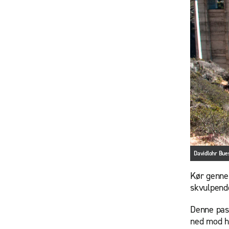
Davidlohr Bue
Kør gennem
skvulpende
Denne pass
ned mod h