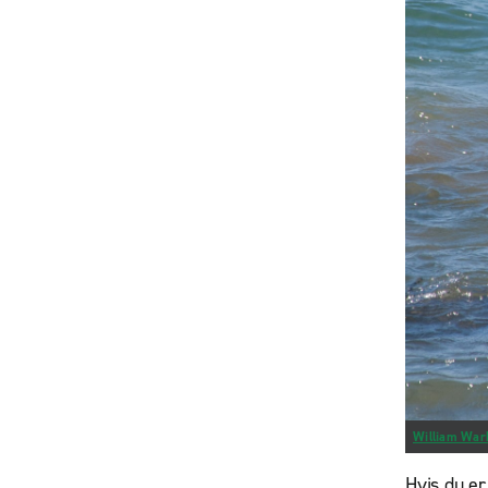
William War
Hvis du er