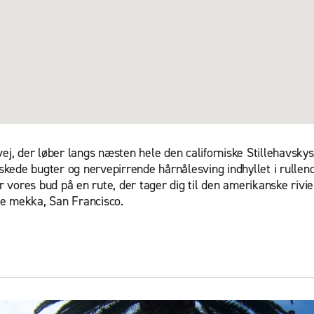
 der løber langs næsten hele den californiske Stillehavskyst, 
kede bugter og nervepirrende hårnålesving indhyllet i rullend
vores bud på en rute, der tager dig til den amerikanske rivie
lle mekka, San Francisco.