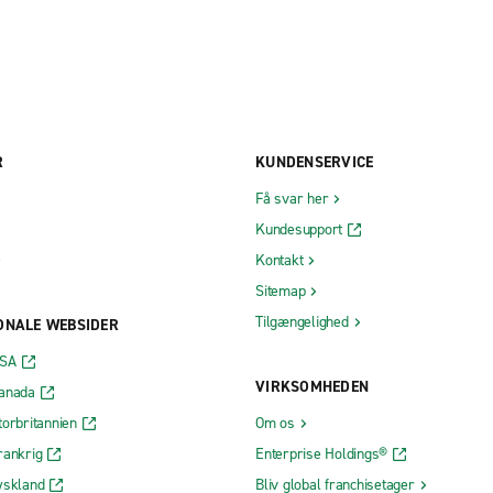
R
KUNDENSERVICE
Få svar her
Kundesupport
Kontakt
Sitemap
Tilgængelighed
ONALE WEBSIDER
USA
VIRKSOMHEDEN
Canada
torbritannien
Om os
rankrig
Enterprise Holdings®
yskland
Bliv global franchisetager