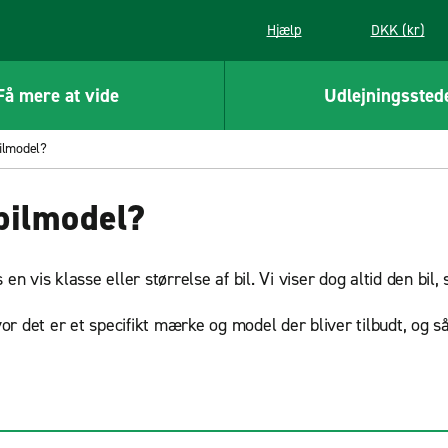
Hjælp
DKK (kr)
Få mere at vide
Udlejningssted
ilmodel?
bilmodel?
n vis klasse eller størrelse af bil. Vi viser dog altid den bil, 
 det er et specifikt mærke og model der bliver tilbudt, og så 