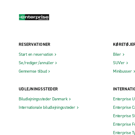
RESERVATIONER
KØRETØJE
Start en reservation
Biler
Se/rediger/annuller
SUV'er
Gennemse tilbud
Minibusser
UDLEJNINGSSTEDER
INTERNATI
Biludlejningssteder Danmark
Enterprise 
Internationale biludlejningssteder
Enterprise 
Enterprise S
Enterprise F
Enterprise T